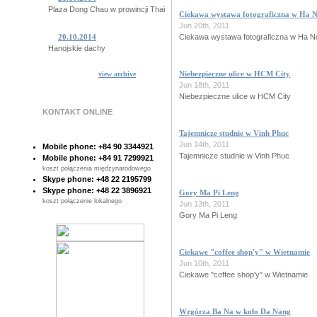
Plaza Dong Chau w prowincji Thai Binh
Ciekawa wystawa fotograficzna w Ha N
Jun 20th, 2011
Ciekawa wystawa fotograficzna w Ha N
20.10.2014
Hanojskie dachy
Niebezpieczne ulice w HCM City
view archive
15.10.2014
Jun 18th, 2011
Niesamowite Ba Khan
Niebezpieczne ulice w HCM City
KONTAKT ONLINE
14.10.2014
Tajemnicze plemiono z Quang Binh
Tajemnicze studnie w Vinh Phuc
Jun 14th, 2011
Mobile phone: +84 90 3344921
10.10.2014
Tajemnicze studnie w Vinh Phuc
Mobile phone: +84 91 7299921
Sajgon pod woda!
koszt połączenia międzynarodowego
Skype phone: +48 22 2195799
Skype phone: +48 22 3896921
Gory Ma Pi Leng
07.10.2014
koszt połączenie lokalnego
Poczta Sajgonska
Jun 13th, 2011
Gory Ma Pi Leng
28.10.2014
Sajgonskie stare drzewa
Ciekawe "coffee shop'y" w Wietnamie
Jun 10th, 2011
Ciekawe "coffee shop'y" w Wietnamie
Wzgórza Ba Na w koło Da Nang