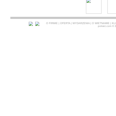
O FIRMIE
|
OFERTA
|
WYDARZENIA
|
O WIETNAMIE
|
KL
polviet.com
© 