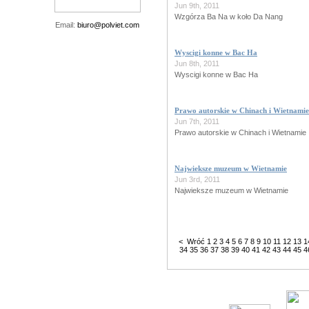
Jun 9th, 2011
Wzgórza Ba Na w koło Da Nang
Email:
biuro@polviet.com
Wyscigi konne w Bac Ha
Jun 8th, 2011
Wyscigi konne w Bac Ha
Prawo autorskie w Chinach i Wietnamie
Jun 7th, 2011
Prawo autorskie w Chinach i Wietnamie
Najwieksze muzeum w Wietnamie
Jun 3rd, 2011
Najwieksze muzeum w Wietnamie
< Wróć
1
2
3
4
5
6
7
8
9
10
11
12
13
1
34
35
36
37
38
39
40
41
42
43
44
45
4