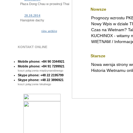
Plaza Dong Chau w prowincji Thai Binh
Nowsze
20.10.2014
Prognozy wzrostu PKB
Hanojskie dachy
Nowy Wpis w dziale
Czas na Wietnam? Tak 
view archive
15.10.2014
KUCHINOX - witamy n
Niesamowite Ba Khan
WIETNAM / Informacje
KONTAKT ONLINE
14.10.2014
Tajemnicze plemiono z Quang Binh
Starsze
Mobile phone: +84 90 3344921
Nowa wersja strony w
10.10.2014
Mobile phone: +84 91 7299921
Sajgon pod woda!
Historia Wietnamu onl
koszt połączenia międzynarodowego
Skype phone: +48 22 2195799
Skype phone: +48 22 3896921
07.10.2014
koszt połączenie lokalnego
Poczta Sajgonska
28.10.2014
Sajgonskie stare drzewa