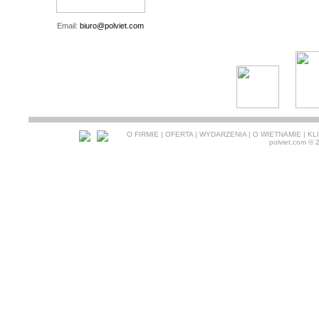
Email:
biuro@polviet.com
O FIRMIE
|
OFERTA
|
WYDARZENIA
|
O WIETNAMIE
|
KL
polviet.com
© 