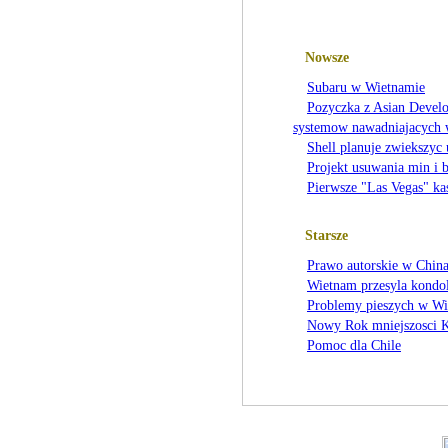
Nowsze
Subaru w Wietnamie
Pozyczka z Asian Devel
systemow nawadniajacych 
Shell planuje zwiekszyc
Projekt usuwania min i 
Pierwsze "Las Vegas" k
Starsze
Prawo autorskie w Chin
Wietnam przesyla kondo
Problemy pieszych w Wi
Nowy Rok mniejszosci 
Pomoc dla Chile