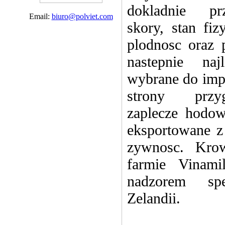
dokladnie pr
Email:
biuro@polviet.com
skory, stan fiz
plodnosc oraz p
nastepnie naj
wybrane do impo
strony przy
zaplecze hodowl
eksportowane z
zywnosc. Kro
farmie Vina
nadzorem sp
Zelandii.