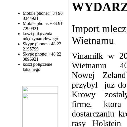
WYDARZ
Mobile phone: +84 90
3344921
Mobile phone: +84 91
Import mlec
7299921
koszt połączenia
Wietnamu
międzynarodowego
Skype phone: +48 22
2195799
Vinamilk w 20
Skype phone: +48 22
3896921
Wietnamu 40
koszt połączenie
lokalnego
Nowej Zelandi
przybyl juz do
Krowy zostal
firme, ktora
dostarczaniu 
rasy
Holstein 