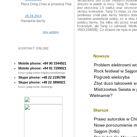
ukradziono 300 sztuk mlodych osobnik
Plaza Dong Chau w prowincji Thai Binh
doszko w piatek w nocy.
Tang To wlasc
jest otoczona 1,5 siatka oraz strzez
ukrasc krokodyle. Tang To mowi, ze zl
poniewaz znali plan farmy bardzo dobr
20.10.2014
sasiadow powiedzial policji, ze w dni
Hanojskie dachy
poblizu farmy. Na kilka dni przez krad
krokodyle, ale Tang Lo odmowil. Wedlu
VND(15800$). Co dziwne nie byla to pier
view archive
15.10.2014
Niesamowite Ba Khan
KONTAKT ONLINE
14.10.2014
Tajemnicze plemiono z Quang Binh
Nowsze
Mobile phone: +84 90 3344921
Problem elektrowni w
10.10.2014
Mobile phone: +84 91 7299921
Rock festiwal w Sajgon
Sajgon pod woda!
koszt połączenia międzynarodowego
Pogrzeb wieloryba
Skype phone: +48 22 2195799
Skype phone: +48 22 3896921
Zbyt duzo taksowek w
07.10.2014
koszt połączenie lokalnego
Poczta Sajgonska
Mistrzostwa Swiata w 
Wietnamie?
28.10.2014
Sajgonskie stare drzewa
Starsze
Prawo autorskie w Ch
Nowe porozumienie m
Sajgon (fotki)