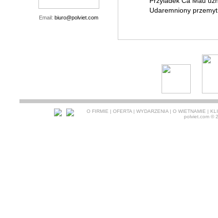
Przyladek Ca Mau uz
Udaremniony przemyt 
Email:
biuro@polviet.com
O FIRMIE
|
OFERTA
|
WYDARZENIA
|
O WIETNAMIE
|
KL
polviet.com
© 