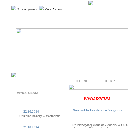
Strona główna
Mapa Serwisu
O FIRMIE
OFERTA
WYDARZENIA
WYDARZENIA
Niezwykla kradziez w Sajgonie...
22.10.2014
Unikalne bazary w Wietnamie
Do niezwyklej kradziezy doszlo w Cu Chi
21.10.2014