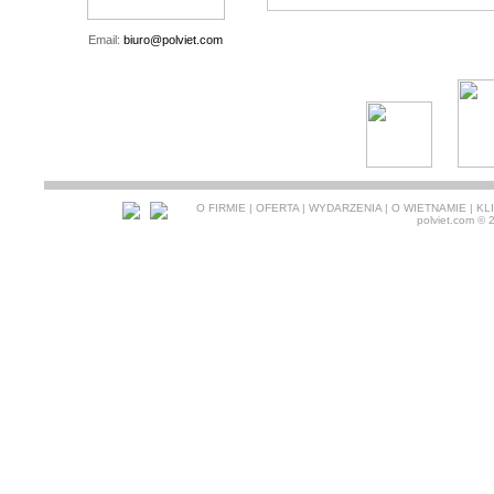
Email:
biuro@polviet.com
O FIRMIE
|
OFERTA
|
WYDARZENIA
|
O WIETNAMIE
|
KL
polviet.com
© 