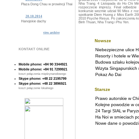
Nha Trang. 4 Listopada do Ho Chi Min
Plaza Dong Chau w prowincji Thai Binh
rozpoczecie imprezy. Final odbedzi
konkursie wezmie udzial 90 Miss z roz
spotkanie Diem Huong z Miss Earth 200
20.10.2014
2010 Psyche Resus. Po zakonczeniu kon
Hanojskie dachy
Binh Thuan, Nha Trang i Phu Yen.
view archive
15.10.2014
Niesamowite Ba Khan
Nowsze
KONTAKT ONLINE
Niebezpieczne ulice Ha
14.10.2014
Tajemnicze plemiono z Quang Binh
Resorty i hotele w Wie
Budowa szlaku kolejo
Mobile phone: +84 90 3344921
10.10.2014
Wizyta Singapurskich
Mobile phone: +84 91 7299921
Sajgon pod woda!
Pokaz Ao Dai
koszt połączenia międzynarodowego
Skype phone: +48 22 2195799
Skype phone: +48 22 3896921
07.10.2014
koszt połączenie lokalnego
Starsze
Poczta Sajgonska
Prawo autorskie w Ch
28.10.2014
Kolejne powodzie w c
Sajgonskie stare drzewa
24 Targi SIAL w Paryz
Ha Noi w smieciach p
Nowe dane o powodzi