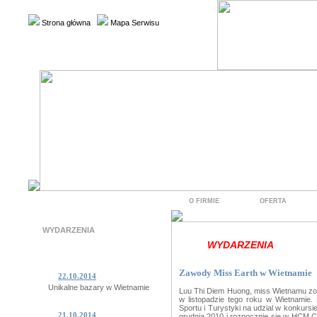
Strona główna
Mapa Serwisu
O FIRMIE
OFERTA
WYDARZENIA
WYDARZENIA
Zawody Miss Earth w Wietnamie
22.10.2014
Unikalne bazary w Wietnamie
Luu Thi Diem Huong, miss Wietnamu zo
w listopadzie tego roku w Wietnamie. 
Sportu i Turystyki na udzial w konkursi
21.10.2014
grudnia 2010 i rozpocznie sie w HCM Ci