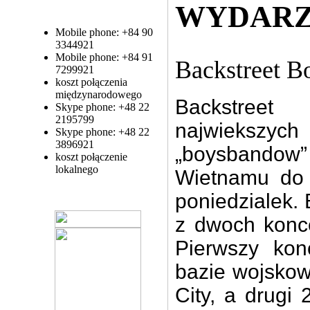
WYDARZ
Mobile phone: +84 90
3344921
Mobile phone: +84 91
Backstreet B
7299921
koszt połączenia
międzynarodowego
Backstreet 
Skype phone: +48 22
2195799
najwiekszych
i
Skype phone: +48 22
3896921
„boysbandow”
koszt połączenie
lokalnego
Wietnamu do
poniedzialek
.
z dwoch kon
Pierwszy kon
bazie wojskow
City
,
a drugi 