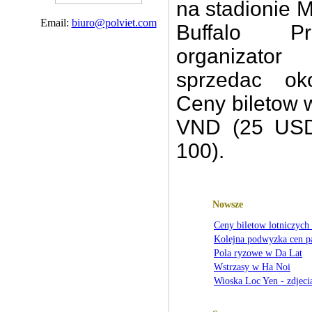
na stadionie
M
Email:
biuro@polviet.com
Buffalo
P
organizator
sprzedac
ok
Ceny biletow 
VND (
25 US
100)
.
Nowsze
Ceny biletow lotniczych
Kolejna podwyzka cen p
Pola ryzowe w Da Lat
Wstrzasy w Ha Noi
Wioska Loc Yen - zdjeci