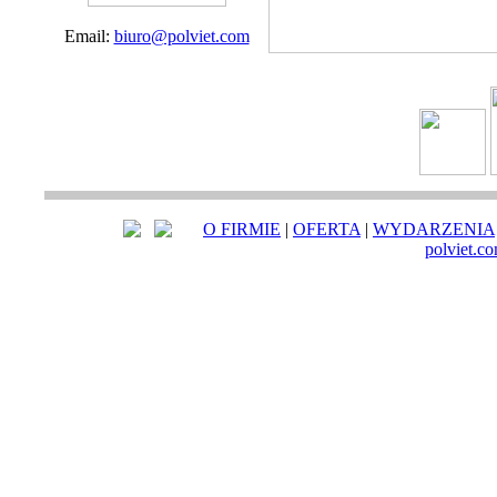
Email:
biuro@polviet.com
O FIRMIE
|
OFERTA
|
WYDARZENIA
polviet.c