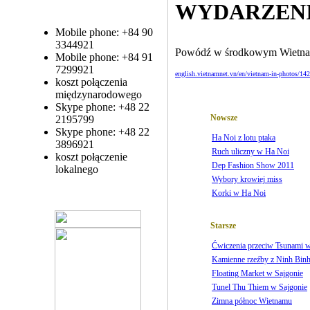
WYDARZEN
Mobile phone: +84 90
3344921
Powódź w środkowym Wietna
Mobile phone: +84 91
7299921
english.vietnamnet.vn/en/vietnam-in-photos/142
koszt połączenia
międzynarodowego
Skype phone: +48 22
Nowsze
2195799
Skype phone: +48 22
Ha Noi z lotu ptaka
3896921
Ruch uliczny w Ha Noi
koszt połączenie
Dep Fashion Show 2011
lokalnego
Wybory krowiej miss
Korki w Ha Noi
Starsze
Ćwiczenia przeciw Tsunami 
Kamienne rzeźby z Ninh Bin
Floating Market w Sajgonie
Tunel Thu Thiem w Sajgonie
Zimna północ Wietnamu