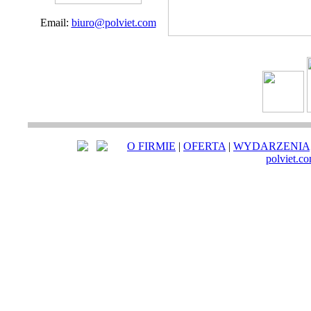
Email:
biuro@polviet.com
O FIRMIE
|
OFERTA
|
WYDARZENIA
polviet.c