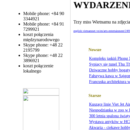
WYDARZEN
Mobile phone: +84 90
3344921
Trzy miss Wietnamu na zdjęci
Mobile phone: +84 91
7299921
english.vietnamnet.vn/en/arts-entertainment/249
koszt połączenia
międzynarodowego
Skype phone: +48 22
Nowsze
2195799
Skype phone: +48 22
Kompleks jaskiń Phong 
3896921
Sypiący się tunel Thu T
koszt połączenie
Dziwaczne hobby bogat
lokalnego
Fałszywa kawa w Sajgon
Francuska architektura
Starsze
Kuszące linie Viet Jet Ai
Niespodzianka w zoo w
300 letnia spalona świ
Wystawa antyków w H
Akwaria - ciekawe hobb