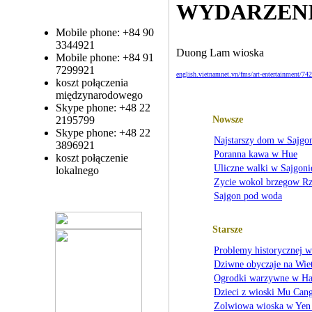
WYDARZEN
Mobile phone: +84 90
3344921
Duong Lam wioska
Mobile phone: +84 91
7299921
english.vietnamnet.vn/fms/art-entertainment/742
koszt połączenia
międzynarodowego
Skype phone: +48 22
Nowsze
2195799
Skype phone: +48 22
Najstarszy dom w Sajgo
3896921
Poranna kawa w Hue
koszt połączenie
Uliczne walki w Sajgoni
lokalnego
Zycie wokol brzegow Rz
Sajgon pod woda
Starsze
Problemy historycznej 
Dziwne obyczaje na Wiet
Ogrodki warzywne w Ha
Dzieci z wioski Mu Can
Zolwiowa wioska w Yen