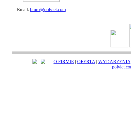
Email:
biuro@polviet.com
O FIRMIE
|
OFERTA
|
WYDARZENIA
polviet.c