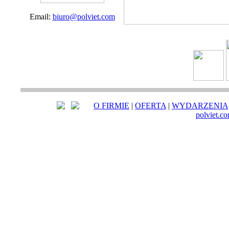
Email:
biuro@polviet.com
O FIRMIE
|
OFERTA
|
WYDARZENIA
polviet.c