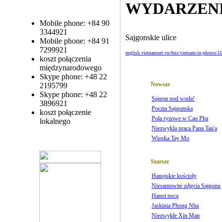
WYDARZEN
Mobile phone: +84 90
3344921
Sajgonskie ulice
Mobile phone: +84 91
7299921
english.vietnamnet.vn/fms/vietnam-in-photos/10
koszt połączenia
międzynarodowego
Skype phone: +48 22
Nowsze
2195799
Skype phone: +48 22
Sajgon pod woda!
3896921
Poczta Sajgonska
koszt połączenie
Pola ryzowe w Cao Pha
lokalnego
Niezwykla praca Pana Tan'a
Wioska Tay Mo
Starsze
Hanojskie kościoły
Niesamowite zdjęcia Sajgonu
Hanoi nocą
Jaskinia Phong Nha
Niezwykłe Xin Man