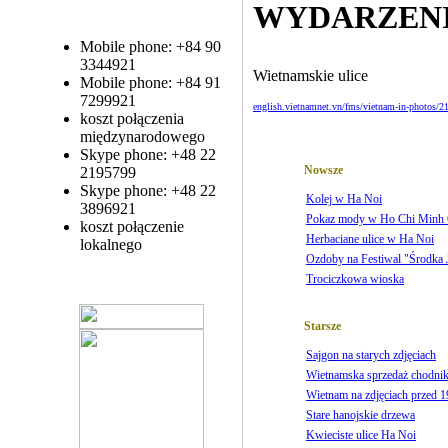
WYDARZEN
Mobile phone: +84 90
3344921
Wietnamskie ulice
Mobile phone: +84 91
7299921
english.vietnamnet.vn/fms/vietnam-in-photos/2
koszt połączenia
międzynarodowego
Skype phone: +48 22
Nowsze
2195799
Skype phone: +48 22
Kolej w Ha Noi
3896921
Pokaz mody w Ho Chi Minh 
koszt połączenie
Herbaciane ulice w Ha Noi
lokalnego
Ozdoby na Festiwal "Środka J
Trociczkowa wioska
Starsze
Sajgon na starych zdjęciach
Wietnamska sprzedaż chodni
Wietnam na zdjęciach przed 1
Stare hanojskie drzewa
Kwieciste ulice Ha Noi