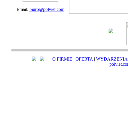
Email:
biuro@polviet.com
O FIRMIE
|
OFERTA
|
WYDARZENIA
polviet.c