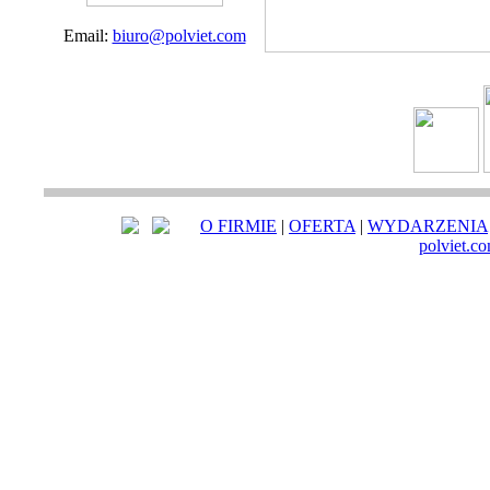
Email:
biuro@polviet.com
O FIRMIE
|
OFERTA
|
WYDARZENIA
polviet.c