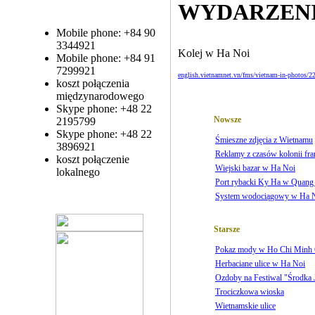
WYDARZEN
Mobile phone: +84 90
3344921
Kolej w Ha Noi
Mobile phone: +84 91
7299921
english.vietnamnet.vn/fms/vietnam-in-photos/22
koszt połączenia
międzynarodowego
Skype phone: +48 22
Nowsze
2195799
Skype phone: +48 22
Śmieszne zdjęcia z Wietnamu
3896921
Reklamy z czasów kolonii fr
koszt połączenie
Wiejski bazar w Ha Noi
lokalnego
Port rybacki Ky Ha w Quan
System wodociągowy w Ha 
Starsze
Pokaz mody w Ho Chi Minh 
Herbaciane ulice w Ha Noi
Ozdoby na Festiwal "Środka J
Trociczkowa wioska
Wietnamskie ulice