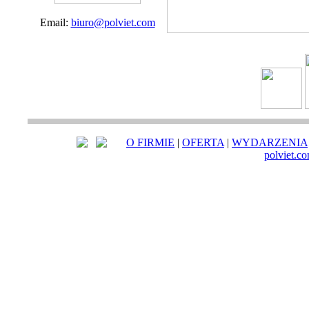
Email:
biuro@polviet.com
O FIRMIE
|
OFERTA
|
WYDARZENIA
polviet.c