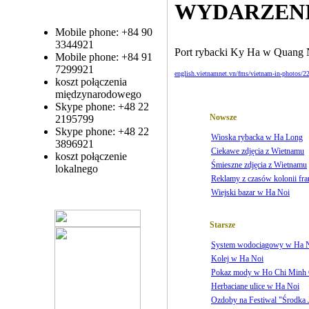
WYDARZEN
Mobile phone: +84 90
3344921
Port rybacki Ky Ha w Quang
Mobile phone: +84 91
7299921
english.vietnamnet.vn/fms/vietnam-in-photos/222
koszt połączenia
międzynarodowego
Skype phone: +48 22
Nowsze
2195799
Skype phone: +48 22
Wioska rybacka w Ha Long
3896921
Ciekawe zdjęcia z Wietnamu
koszt połączenie
Śmieszne zdjęcia z Wietnamu
lokalnego
Reklamy z czasów kolonii fr
Wiejski bazar w Ha Noi
Starsze
System wodociągowy w Ha 
Kolej w Ha Noi
Pokaz mody w Ho Chi Minh 
Herbaciane ulice w Ha Noi
Ozdoby na Festiwal "Środka J